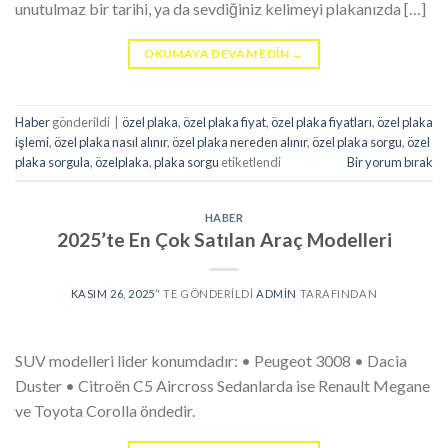
unutulmaz bir tarihi, ya da sevdiğiniz kelimeyi plakanızda […]
OKUMAYA DEVAM EDIN
→
Haber
gönderildi
|
özel plaka
,
özel plaka fiyat
,
özel plaka fiyatları
,
özel plaka
işlemi
,
özel plaka nasıl alınır
,
özel plaka nereden alınır
,
özel plaka sorgu
,
özel
plaka sorgula
,
özelplaka
,
plaka sorgu
etiketlendi
Bir yorum bırak
HABER
2025’te En Çok Satılan Araç Modelleri
KASIM 26, 2025
’' TE GÖNDERILDI
ADMIN
TARAFINDAN
SUV modelleri lider konumdadır: • Peugeot 3008 • Dacia
Duster • Citroën C5 Aircross Sedanlarda ise Renault Megane
ve Toyota Corolla öndedir.