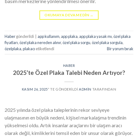
basım merkezlerine yönlendirilmesi önerilir.
OKUMAYA DEVAM EDIN
→
Haber
gönderildi
|
app kullanım
,
app plaka
,
app plaka yasak mı
,
özel plaka
fiyatları
,
özel plaka nereden alınır
,
özel plaka sorgu
,
özel plaka sorgula
,
özelplaka
,
plakacı
etiketlendi
Bir yorum bırak
HABER
2025’te Özel Plaka Talebi Neden Artıyor?
KASIM 26, 2025
’' TE GÖNDERILDI
ADMIN
TARAFINDAN
2025 yılında özel plaka taleplerinin rekor seviyeye
ulaşmasının en büyük nedeni, kişisel markalaşma trendinin
yükselmesi oldu. Artık insanlar araçlarını bir ulaşım aracı
olarak değil, kimliklerini temsil eden bir unsur olarak görüyor.