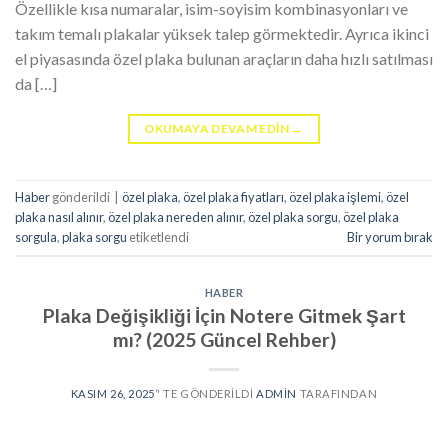
Özellikle kısa numaralar, isim-soyisim kombinasyonları ve
takım temalı plakalar yüksek talep görmektedir. Ayrıca ikinci
el piyasasında özel plaka bulunan araçların daha hızlı satılması
da […]
OKUMAYA DEVAM EDIN
→
Haber
gönderildi
|
özel plaka
,
özel plaka fiyatları
,
özel plaka işlemi
,
özel
plaka nasıl alınır
,
özel plaka nereden alınır
,
özel plaka sorgu
,
özel plaka
sorgula
,
plaka sorgu
etiketlendi
Bir yorum bırak
HABER
Plaka Değişikliği İçin Notere Gitmek Şart
mı? (2025 Güncel Rehber)
KASIM 26, 2025
’' TE GÖNDERILDI
ADMIN
TARAFINDAN