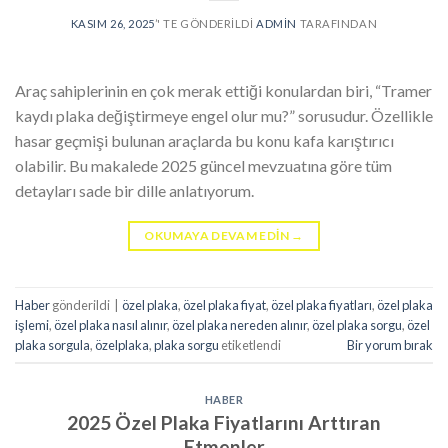
KASIM 26, 2025
’' TE GÖNDERILDI
ADMIN
TARAFINDAN
Araç sahiplerinin en çok merak ettiği konulardan biri, “Tramer
kaydı plaka değiştirmeye engel olur mu?” sorusudur. Özellikle
hasar geçmişi bulunan araçlarda bu konu kafa karıştırıcı
olabilir. Bu makalede 2025 güncel mevzuatına göre tüm
detayları sade bir dille anlatıyorum.
OKUMAYA DEVAM EDIN
→
Haber
gönderildi
|
özel plaka
,
özel plaka fiyat
,
özel plaka fiyatları
,
özel plaka
işlemi
,
özel plaka nasıl alınır
,
özel plaka nereden alınır
,
özel plaka sorgu
,
özel
plaka sorgula
,
özelplaka
,
plaka sorgu
etiketlendi
Bir yorum bırak
HABER
2025 Özel Plaka Fiyatlarını Arttıran
Etmenler