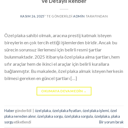
ve Detaylı Rehber
KASIM 26, 2025
’' TE GÖNDERILDI
ADMIN
TARAFINDAN
Özel plaka sahibi olmak, aracına prestij katmak isteyen
bireylerin en çok tercih ettiği işlemlerden biridir. Ancak bu
sürecin sorunsuz ilerlemesi için belirli resmi şartlar
bulunmaktadır. 2025 itibarıyla özel plaka alma şartları, hem
sıfır araçlar hem de ikinci el araçlar için belirli kurallara
bağlanmıştır. Bu makalede, özel plaka almak isteyen herkesin
bilmesi gereken en güncel şartları […]
OKUMAYA DEVAM EDIN
→
Haber
gönderildi
|
özel plaka
,
özel plaka fiyatları
,
özel plaka işlemi
,
özel
plaka nereden alınır
,
özel plaka sorgu
,
özel plaka sorgula
,
özelplaka
,
plaka
sorgu
etiketlendi
Bir yorum bırak