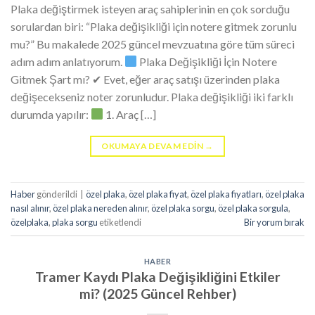
Plaka değiştirmek isteyen araç sahiplerinin en çok sorduğu
sorulardan biri: “Plaka değişikliği için notere gitmek zorunlu
mu?” Bu makalede 2025 güncel mevzuatına göre tüm süreci
adım adım anlatıyorum.
Plaka Değişikliği İçin Notere
Gitmek Şart mı? ✔ Evet, eğer araç satışı üzerinden plaka
değişecekseniz noter zorunludur. Plaka değişikliği iki farklı
durumda yapılır:
1. Araç […]
OKUMAYA DEVAM EDIN
→
Haber
gönderildi
|
özel plaka
,
özel plaka fiyat
,
özel plaka fiyatları
,
özel plaka
nasıl alınır
,
özel plaka nereden alınır
,
özel plaka sorgu
,
özel plaka sorgula
,
özelplaka
,
plaka sorgu
etiketlendi
Bir yorum bırak
HABER
Tramer Kaydı Plaka Değişikliğini Etkiler
mi? (2025 Güncel Rehber)