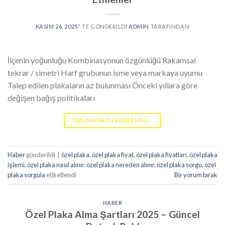
KASIM 26, 2025
’' TE GÖNDERILDI
ADMIN
TARAFINDAN
İlçenin yoğunluğu Kombinasyonun özgünlüğü Rakamsal
tekrar / simetri Harf grubunun isme veya markaya uyumu
Talep edilen plakaların az bulunması Önceki yıllara göre
değişen bağış politikaları
OKUMAYA DEVAM EDIN
→
Haber
gönderildi
|
özel plaka
,
özel plaka fiyat
,
özel plaka fiyatları
,
özel plaka
işlemi
,
özel plaka nasıl alınır
,
özel plaka nereden alınır
,
özel plaka sorgu
,
özel
plaka sorgula
etiketlendi
Bir yorum bırak
HABER
Özel Plaka Alma Şartları 2025 – Güncel