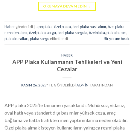
OKUMAYA DEVAM EDIN
→
Haber
gönderildi
|
app plaka
,
özel plaka
,
özel plaka nasıl alınır
,
özel plaka
nereden alınır
,
özel plaka sorgu
,
özel plaka sorgula
,
özelplaka
,
plaka basım
,
plaka kuralları
,
plaka sorgu
etiketlendi
Bir yorum bırak
HABER
APP Plaka Kullanmanın Tehlikeleri ve Yeni
Cezalar
KASIM 26, 2025
’' TE GÖNDERILDI
ADMIN
TARAFINDAN
APP plaka 2025’te tamamen yasaklandı. Mühürsüz, vidasız,
oval hatlı veya standart dışı basımlar yüksek ceza, araç
bağlama ve hatta trafikten men yaptırımlarına neden olabilir.
Özel plaka almak isteyen kullanıcıların yalnızca resmi plaka