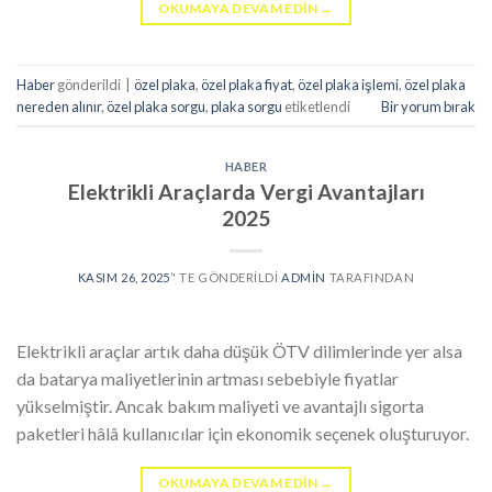
OKUMAYA DEVAM EDIN
→
Haber
gönderildi
|
özel plaka
,
özel plaka fiyat
,
özel plaka işlemi
,
özel plaka
nereden alınır
,
özel plaka sorgu
,
plaka sorgu
etiketlendi
Bir yorum bırak
HABER
Elektrikli Araçlarda Vergi Avantajları
2025
KASIM 26, 2025
’' TE GÖNDERILDI
ADMIN
TARAFINDAN
Elektrikli araçlar artık daha düşük ÖTV dilimlerinde yer alsa
da batarya maliyetlerinin artması sebebiyle fiyatlar
yükselmiştir. Ancak bakım maliyeti ve avantajlı sigorta
paketleri hâlâ kullanıcılar için ekonomik seçenek oluşturuyor.
OKUMAYA DEVAM EDIN
→