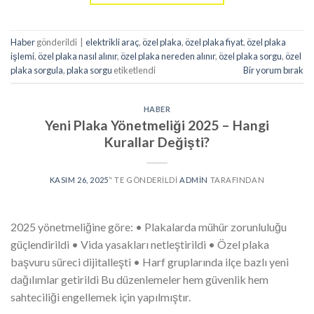
Haber
gönderildi
|
elektrikli araç
,
özel plaka
,
özel plaka fiyat
,
özel plaka
işlemi
,
özel plaka nasıl alınır
,
özel plaka nereden alınır
,
özel plaka sorgu
,
özel
plaka sorgula
,
plaka sorgu
etiketlendi
Bir yorum bırak
HABER
Yeni Plaka Yönetmeliği 2025 – Hangi
Kurallar Değişti?
KASIM 26, 2025
’' TE GÖNDERILDI
ADMIN
TARAFINDAN
2025 yönetmeliğine göre: • Plakalarda mühür zorunluluğu
güçlendirildi • Vida yasakları netleştirildi • Özel plaka
başvuru süreci dijitalleşti • Harf gruplarında ilçe bazlı yeni
dağılımlar getirildi Bu düzenlemeler hem güvenlik hem
sahteciliği engellemek için yapılmıştır.