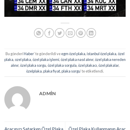
Bu gönderi
Haber
’ te gönderildi ve
egm özel plaka
,
istanbul özel plaka
,
özel
plaka
,
ozel plaka
,
özel plaka işlemi
,
özel plaka nasıl alınır
,
özel plaka nereden
alınır
,
özel plaka sorgu
,
özel plaka sorgula
,
özel plakacı
,
özel plakalar
,
özelplaka
,
plaka fiyat
,
plaka sorgu
’ te etiketlendi.
ADMIN
Aracınızı Satarken Özel Plaka
Özel Plaka Kullanmanın Araç