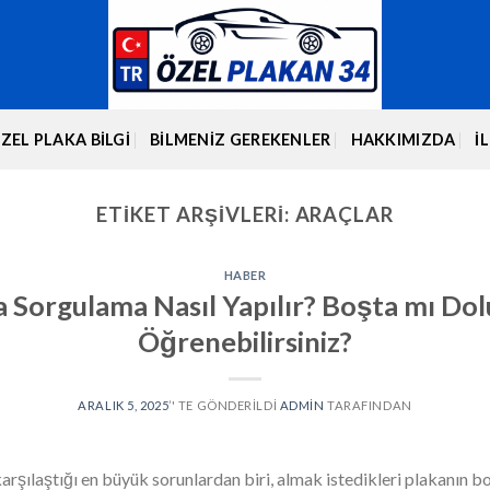
ZEL PLAKA BİLGİ
BILMENIZ GEREKENLER
HAKKIMIZDA
İ
ETIKET ARŞIVLERI:
ARAÇLAR
HABER
a Sorgulama Nasıl Yapılır? Boşta mı Dol
Öğrenebilirsiniz?
ARALIK 5, 2025
’' TE GÖNDERILDI
ADMIN
TARAFINDAN
arşılaştığı en büyük sorunlardan biri, almak istedikleri plakanın 