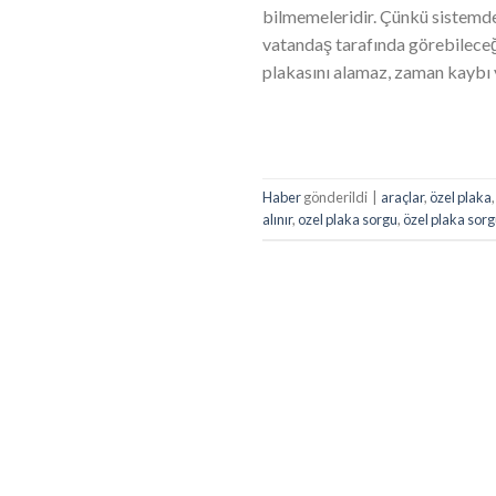
bilmemeleridir. Çünkü sistemde 
vatandaş tarafında görebileceğ
plakasını alamaz, zaman kaybı 
Haber
gönderildi
|
araçlar
,
özel plaka
alınır
,
ozel plaka sorgu
,
özel plaka sor