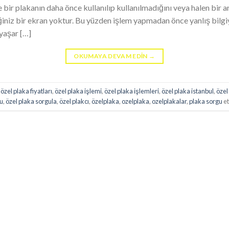
bir plakanın daha önce kullanılıp kullanılmadığını veya halen bir ar
iniz bir ekran yoktur. Bu yüzden işlem yapmadan önce yanlış bilgiy
yaşar […]
OKUMAYA DEVAM EDIN
→
,
özel plaka fiyatları
,
özel plaka işlemi
,
özel plaka işlemleri
,
özel plaka istanbul
,
özel 
gu
,
özel plaka sorgula
,
özel plakcı
,
özelplaka
,
ozelplaka
,
ozelplakalar
,
plaka sorgu
et