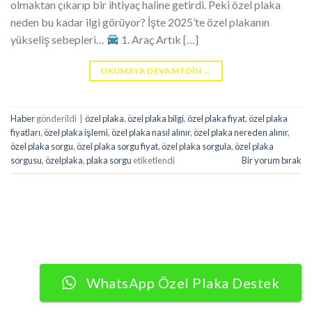
olmaktan çıkarıp bir ihtiyaç haline getirdi. Peki özel plaka
neden bu kadar ilgi görüyor? İşte 2025’te özel plakanın
yükseliş sebepleri…
1. Araç Artık […]
OKUMAYA DEVAM EDIN
→
Haber
gönderildi
|
özel plaka
,
özel plaka bilgi
,
özel plaka fiyat
,
özel plaka
fiyatları
,
özel plaka işlemi
,
özel plaka nasıl alınır
,
özel plaka nereden alınır
,
özel plaka sorgu
,
özel plaka sorgu fiyat
,
özel plaka sorgula
,
özel plaka
sorgusu
,
özelplaka
,
plaka sorgu
etiketlendi
Bir yorum bırak
WhatsApp Özel Plaka Destek