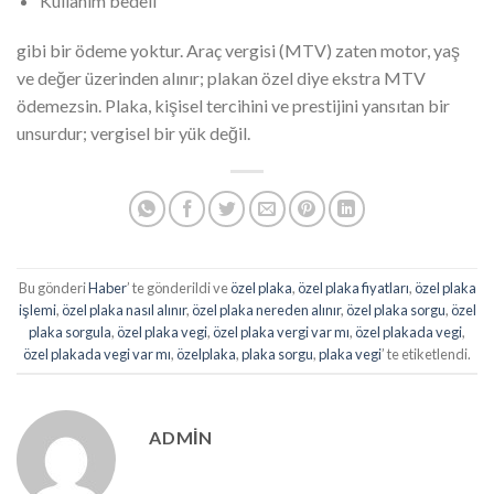
Kullanım bedeli
gibi bir ödeme yoktur. Araç vergisi (MTV) zaten motor, yaş
ve değer üzerinden alınır; plakan özel diye ekstra MTV
ödemezsin. Plaka, kişisel tercihini ve prestijini yansıtan bir
unsurdur; vergisel bir yük değil.
Bu gönderi
Haber
’ te gönderildi ve
özel plaka
,
özel plaka fiyatları
,
özel plaka
işlemi
,
özel plaka nasıl alınır
,
özel plaka nereden alınır
,
özel plaka sorgu
,
özel
plaka sorgula
,
özel plaka vegi
,
özel plaka vergi var mı
,
özel plakada vegi
,
özel plakada vegi var mı
,
özelplaka
,
plaka sorgu
,
plaka vegi
’ te etiketlendi.
ADMIN