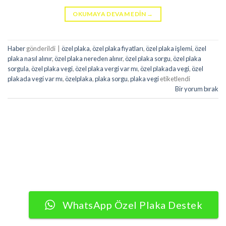
OKUMAYA DEVAM EDIN
→
Haber
gönderildi
|
özel plaka
,
özel plaka fiyatları
,
özel plaka işlemi
,
özel
plaka nasıl alınır
,
özel plaka nereden alınır
,
özel plaka sorgu
,
özel plaka
sorgula
,
özel plaka vegi
,
özel plaka vergi var mı
,
özel plakada vegi
,
özel
plakada vegi var mı
,
özelplaka
,
plaka sorgu
,
plaka vegi
etiketlendi
Bir yorum bırak
WhatsApp Özel Plaka Destek